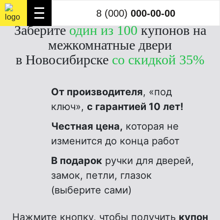
8 (000)
000-00-00
8 (000)
000-00-00
Заберите
один из 100
купонов на
межкомнатные двери
в Новосибирске
со скидкой 35%
От производителя
, «под
ключ»,
с гарантией 10 лет!
Честная цена,
которая не
изменится до конца работ
В подарок
ручки для дверей,
замок, петли, глазок
(выберите сами)
Нажмите кнопку, чтобы получить
купон