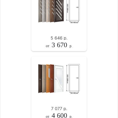
5 646
р.
3 670
от
р.
7 077
р.
4 600
от
р.