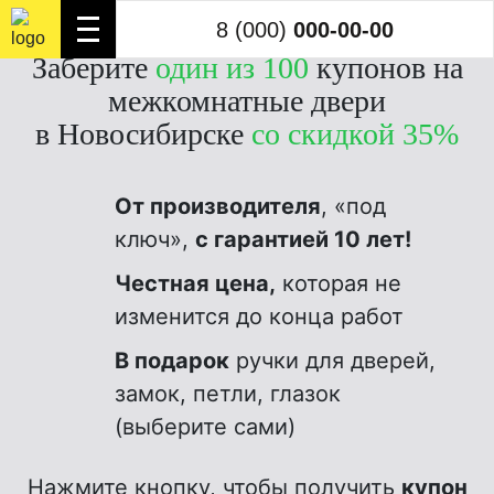
8 (000)
000-00-00
8 (000)
000-00-00
Заберите
один из 100
купонов на
межкомнатные двери
в Новосибирске
со скидкой 35%
От производителя
, «под
ключ»,
с гарантией 10 лет!
Честная цена,
которая не
изменится до конца работ
В подарок
ручки для дверей,
замок, петли, глазок
(выберите сами)
Нажмите кнопку, чтобы получить
купон